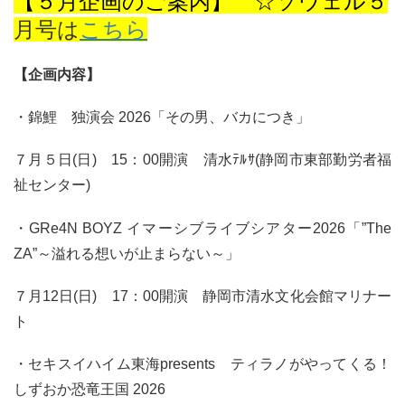
【５月企画のご案内】 ☆ソウェル５
月号は
こちら
【企画内容】
・錦鯉 独演会 2026「その男、バカにつき」
７月５日(日) 15：00開演 清水ﾃﾙｻ(静岡市東部勤労者福
祉センター)
・GRe4N BOYZ イマーシブライブシアター2026「”The
ZA”～溢れる想いが止まらない～」
７月12日(日) 17：00開演 静岡市清水文化会館マリナー
ト
・セキスイハイム東海presents ティラノがやってくる！
しずおか恐竜王国 2026