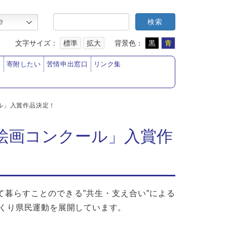
e
文字サイズ：
標準
拡大
背景色：
黒
青
い
寄附したい
苦情申出窓口
リンク集
ル」入賞作品決定！
絵画コンクール」入賞作
暮らすことのできる”共生・支え合い”による
づくり県民運動を展開しています。