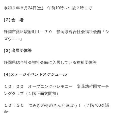
令和６年８月24日(土) 午前10時～午後２時まで
(
２) 会 場
静岡市葵区駿府町１－７０ 静岡県総合社会福祉会館「シ
ズウエル」
(
３) 出展団体等
静岡県総合社会福祉会館に入居している福祉団体等
(４)ステージイベントスケジュール
１０：００ オープニングセレモニー 梨花幼稚園マーチ
ングクラブ（１階正面玄関前）
１０：３０ つみきのそのさんと遊ぼう！（７階703会議
室）