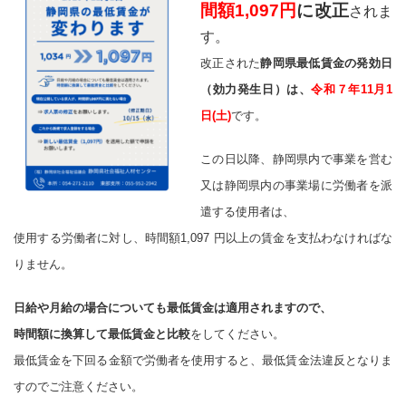
間額1,097円
に改正
されま
す。
改正された
静岡県最低賃金の発効日
（効力発生日）は、
令和７年11月1
日(土)
です。
この日以降、静岡県内で事業を営む
又は静岡県内の事業場に労働者を派
遣する使用者は、
使用する労働者に対し、時間額1,097 円以上の賃金を支払わなければな
りません。
日給や月給の場合についても最低賃金は適用されますので、
時間額に換算して最低賃金と比較
をしてください。
最低賃金を下回る金額で労働者を使用すると、最低賃金法違反となりま
すのでご注意ください。