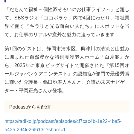
「だもんで福祉～個性派ぞろいのお仕事ライフ～」と題し
て、SBSラジオ「ゴゴボラケ」内で4回にわたり、福祉業
界で働く『キラリと光る面白い人たち』にスポットを当
て、お仕事のリアルや意外な魅力に迫っていきます！
第1回のゲストは、静岡市清水区、興津川の清流と山並み
に囲まれた自然豊かな特別養護老人ホーム『白扇閣』か
ら、2025年に東京ビッグサイトで開催された『第15回オ
ールジャパンケアコンテスト』の認知症A部門で最優秀賞
に輝いた介護長・鍋田弥寿人さんと、介護の未来ナビゲー
ター・平岡正光さんが登場。
Podcastからも配信！
https://radiko.jp/podcast/episodes/cf7cac4b-1e22-4be5-
b435-294fe26f613c?share=1